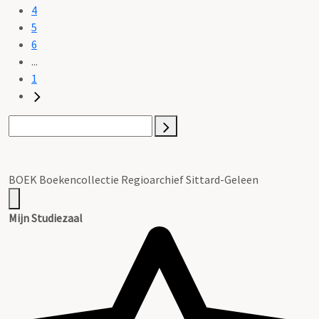
4
5
6
...
1
BOEK Boekencollectie Regioarchief Sittard-Geleen
Mijn Studiezaal