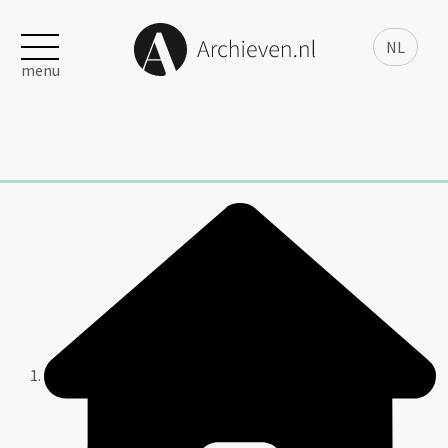
NL
menu