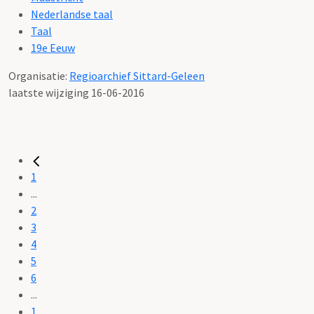
Nederlandse taal
Taal
19e Eeuw
Organisatie:
Regioarchief Sittard-Geleen
laatste wijziging 16-06-2016
1
...
2
3
4
5
6
...
1