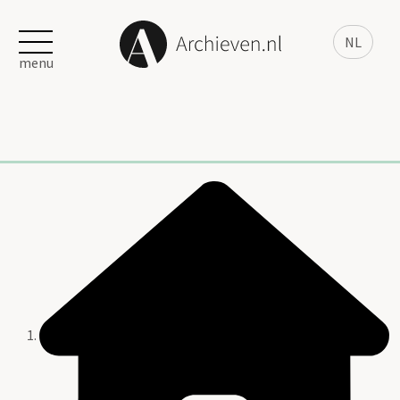
NL
menu