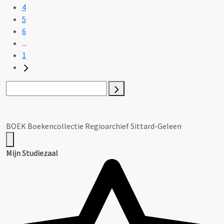
4
5
6
...
1
BOEK Boekencollectie Regioarchief Sittard-Geleen
Mijn Studiezaal