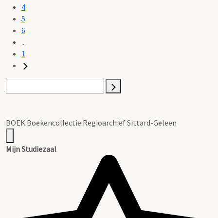
4
5
6
...
1
BOEK Boekencollectie Regioarchief Sittard-Geleen
Mijn Studiezaal