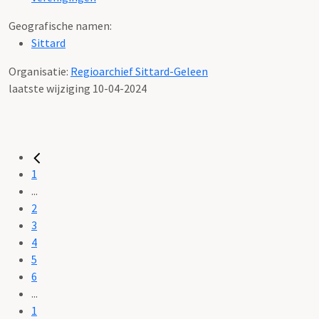
Geografische namen:
Sittard
Organisatie:
Regioarchief Sittard-Geleen
laatste wijziging 10-04-2024
1
...
2
3
4
5
6
...
1