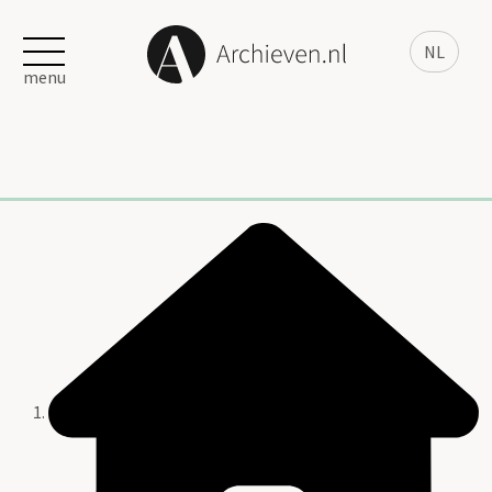
NL
menu