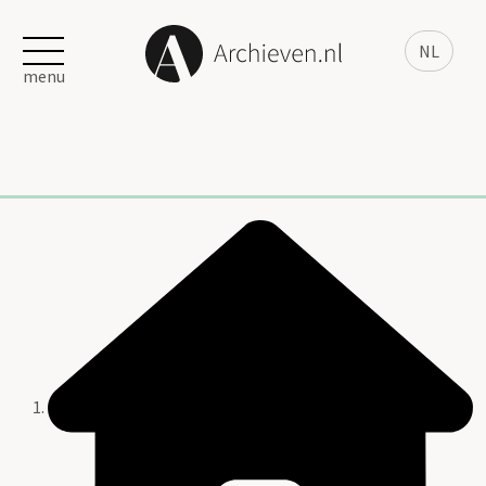
NL
menu