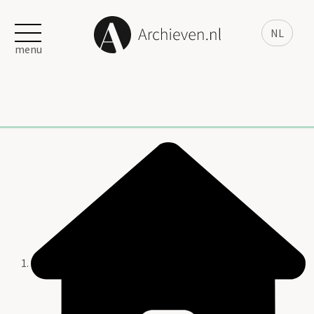
NL
menu