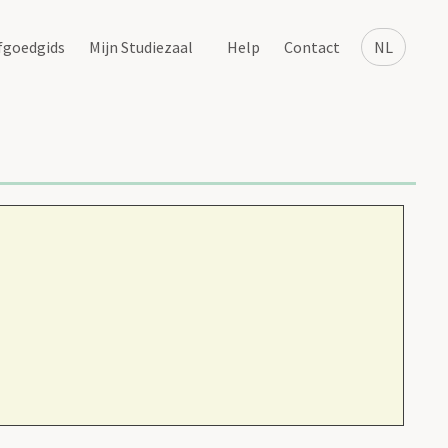
fgoedgids
Mijn Studiezaal
Help
Contact
NL