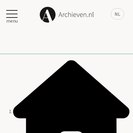
NL
menu