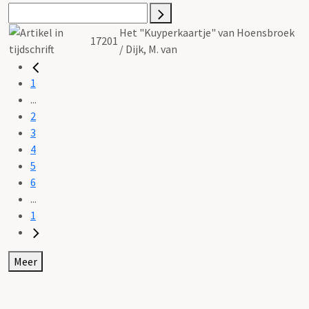
Het "Kuyperkaartje" van Hoensbroek
17201
/ Dijk, M. van
1
...
2
3
4
5
6
...
1
Meer