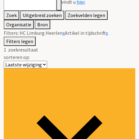
vindt u
hier
.
Zoek
Uitgebreid zoeken
Zoekvelden legen
Organisatie
Bron
Filters:
HC Limburg Heerlen
x
Artikel in tijdschrift
x
Filters legen
1
zoekresultaat
sorteren op: