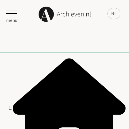
NL
menu