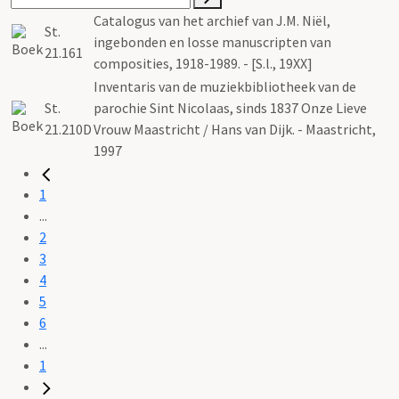
Catalogus van het archief van J.M. Niël,
St.
ingebonden en losse manuscripten van
21.161
composities, 1918-1989. - [S.l., 19XX]
Inventaris van de muziekbibliotheek van de
St.
parochie Sint Nicolaas, sinds 1837 Onze Lieve
21.210D
Vrouw Maastricht / Hans van Dijk. - Maastricht,
1997
1
...
2
3
4
5
6
...
1