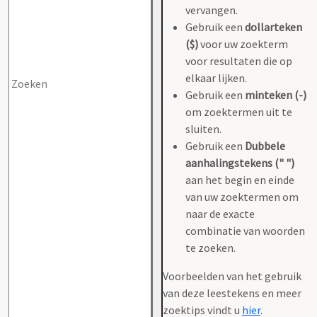
vervangen.
Gebruik een
dollarteken
($)
voor uw zoekterm
voor resultaten die op
elkaar lijken.
Gebruik een
minteken (-)
om zoektermen uit te
sluiten.
Gebruik een
Dubbele
aanhalingstekens (" ")
aan het begin en einde
van uw zoektermen om
naar de exacte
combinatie van woorden
te zoeken.
Voorbeelden van het gebruik
van deze leestekens en meer
zoektips vindt u
hier
.