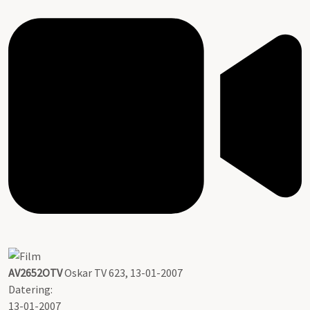
AV2652OTV
Oskar TV 623, 13-01-2007
Datering
:
13-01-2007