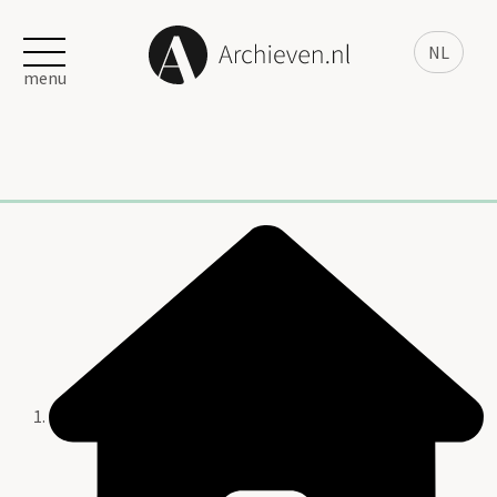
NL
menu