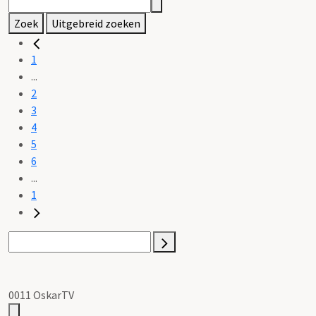
Zoek
Uitgebreid zoeken
1
...
2
3
4
5
6
...
1
0011 OskarTV