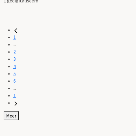
1 gedigitaliseerd
1
...
2
3
4
5
6
...
1
Meer