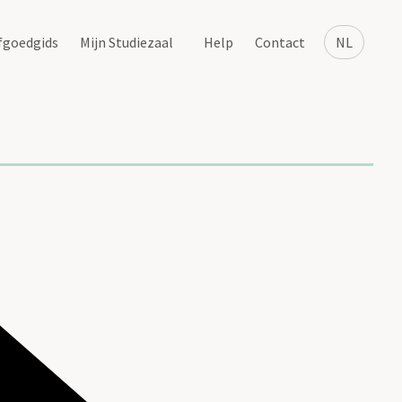
fgoedgids
Mijn Studiezaal
Help
Contact
NL