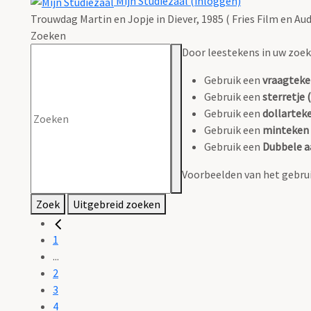
Mijn Studiezaal (inloggen)
Trouwdag Martin en Jopje in Diever, 1985 ( Fries Film en Aud
Zoeken
Door leestekens in uw zoeko
Gebruik een
vraagteke
Gebruik een
sterretje (
Gebruik een
dollarteke
Gebruik een
minteken 
Gebruik een
Dubbele a
Voorbeelden van het gebrui
Zoek
Uitgebreid zoeken
1
...
2
3
4