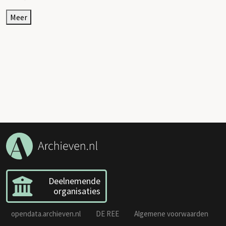
Meer
Deelnemende
organisaties
opendata.archieven.nl
DE REE
Algemene voorwaarden