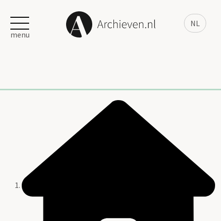
NL
menu