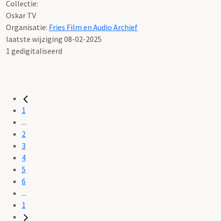
Collectie:
Oskar TV
Organisatie:
Fries Film en Audio Archief
laatste wijziging 08-02-2025
1 gedigitaliseerd
1
...
2
3
4
5
6
...
1