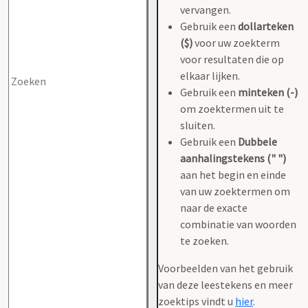
vervangen.
Gebruik een
dollarteken
($)
voor uw zoekterm
voor resultaten die op
elkaar lijken.
Gebruik een
minteken (-)
om zoektermen uit te
sluiten.
Gebruik een
Dubbele
aanhalingstekens (" ")
aan het begin en einde
van uw zoektermen om
naar de exacte
combinatie van woorden
te zoeken.
Voorbeelden van het gebruik
van deze leestekens en meer
zoektips vindt u
hier
.