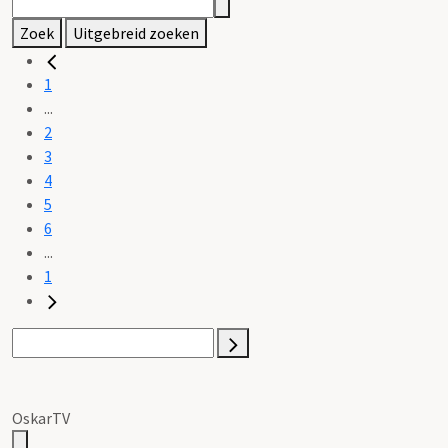
Zoek
Uitgebreid zoeken
1
...
2
3
4
5
6
...
1
OskarTV