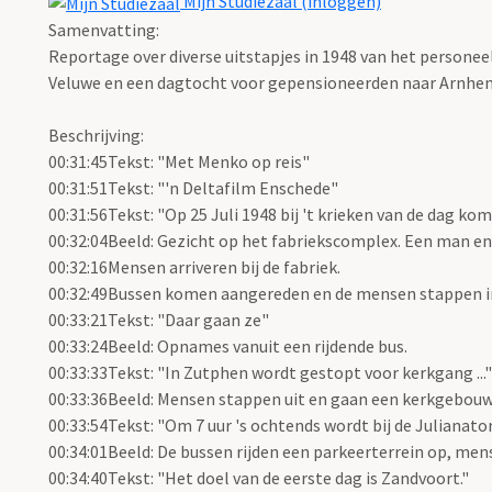
Mijn Studiezaal (inloggen)
Samenvatting:
Reportage over diverse uitstapjes in 1948 van het persone
Veluwe en een dagtocht voor gepensioneerden naar Arnhem
Beschrijving:
00:31:45Tekst: "Met Menko op reis"
00:31:51Tekst: "'n Deltafilm Enschede"
00:31:56Tekst: "Op 25 Juli 1948 bij 't krieken van de dag 
00:32:04Beeld: Gezicht op het fabriekscomplex. Een man en
00:32:16Mensen arriveren bij de fabriek.
00:32:49Bussen komen aangereden en de mensen stappen i
00:33:21Tekst: "Daar gaan ze"
00:33:24Beeld: Opnames vanuit een rijdende bus.
00:33:33Tekst: "In Zutphen wordt gestopt voor kerkgang ..."
00:33:36Beeld: Mensen stappen uit en gaan een kerkgebouw 
00:33:54Tekst: "Om 7 uur 's ochtends wordt bij de Julianator
00:34:01Beeld: De bussen rijden een parkeerterrein op, men
00:34:40Tekst: "Het doel van de eerste dag is Zandvoort."