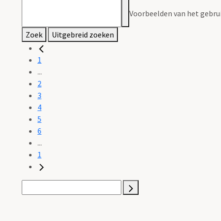
Voorbeelden van het gebrui
Zoek
Uitgebreid zoeken
1
...
2
3
4
5
6
...
1