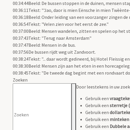
00:34:44Beeld: De bussen stoppen in de duinen, mensen stap
00:36:11Tekst: "'Jao, daor is mien Eënsche in mien Twèènte-
00:36:18Beeld: Onder leiding van een voorzanger zingen de 
00:36:54Tekst: "Velen zien voor het eerst de zee."
00:37:00Beeld: Mensen wandelen, zitten en spelen op het s
00:37:43Tekst: "Terug naar Amsterdam"
00:37:47Beeld: Mensen in de bus.
00:37:56De bussen rijdt weg uit Zandvoort.
00:38:24Tekst: "... daar wordt gedineerd, bij Hotel Fleissig en
00:38:30Beeld: Mensen zijn aan het eten in een horecageleg
00:38:45Tekst: "De tweede dag begint met een rondvaart door
Zoeken
Door leestekens in uw zoeko
Gebruik een
vraagteke
Gebruik een
sterretje (
Gebruik een
dollarteke
Gebruik een
minteken 
Gebruik een
Dubbele a