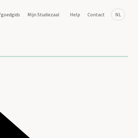
fgoedgids
Mijn Studiezaal
Help
Contact
NL