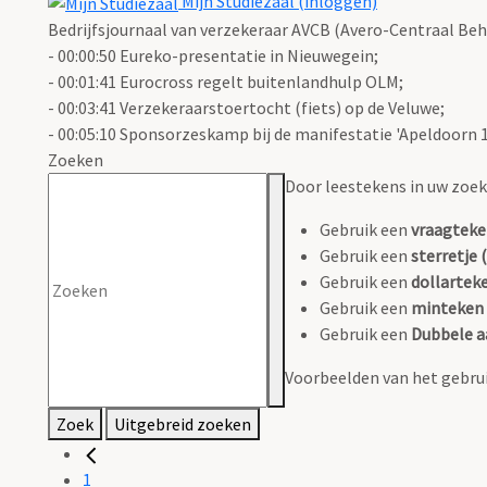
Mijn Studiezaal (inloggen)
Bedrijfsjournaal van verzekeraar AVCB (Avero-Centraal Beh
- 00:00:50 Eureko-presentatie in Nieuwegein;
- 00:01:41 Eurocross regelt buitenlandhulp OLM;
- 00:03:41 Verzekeraarstoertocht (fiets) op de Veluwe;
- 00:05:10 Sponsorzeskamp bij de manifestatie 'Apeldoorn 120
Zoeken
Door leestekens in uw zoeko
Gebruik een
vraagteke
Gebruik een
sterretje (
Gebruik een
dollarteke
Gebruik een
minteken 
Gebruik een
Dubbele a
Voorbeelden van het gebrui
Zoek
Uitgebreid zoeken
1