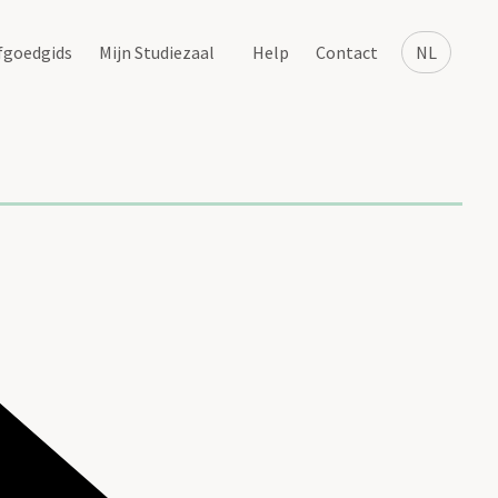
fgoedgids
Mijn Studiezaal
Help
Contact
NL