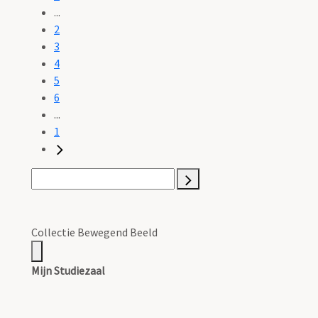
...
2
3
4
5
6
...
1
Collectie Bewegend Beeld
Mijn Studiezaal