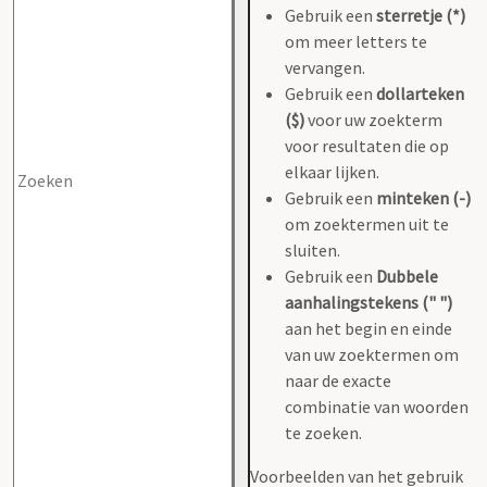
Gebruik een
sterretje (*)
om meer letters te
vervangen.
Gebruik een
dollarteken
($)
voor uw zoekterm
voor resultaten die op
elkaar lijken.
Gebruik een
minteken (-)
om zoektermen uit te
sluiten.
Gebruik een
Dubbele
aanhalingstekens (" ")
aan het begin en einde
van uw zoektermen om
naar de exacte
combinatie van woorden
te zoeken.
Voorbeelden van het gebruik