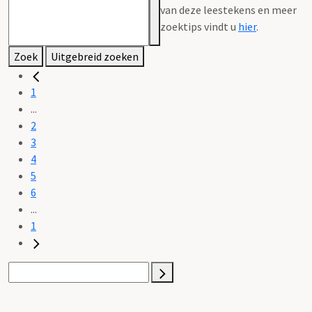
van deze leestekens en meer
zoektips vindt u
hier
.
Zoek
Uitgebreid zoeken
1
...
2
3
4
5
6
...
1