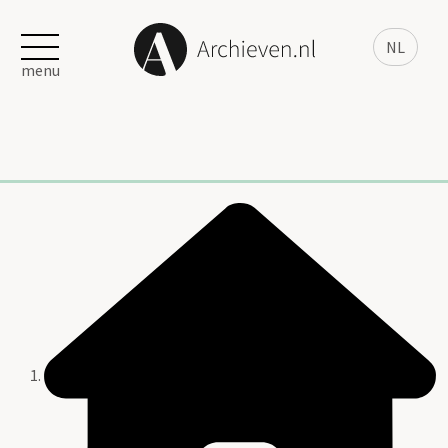
NL
menu