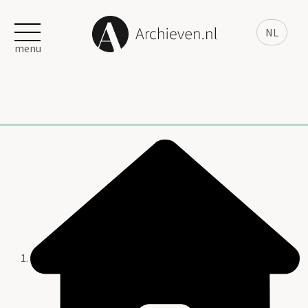
NL
menu