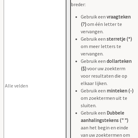
breder:
Gebruik een
vraagteken
(?)
om één letter te
vervangen.
Gebruik een
sterretje (*)
om meer letters te
vervangen.
Gebruik een
dollarteken
($)
voor uw zoekterm
voor resultaten die op
elkaar lijken.
Gebruik een
minteken (-)
om zoektermen uit te
sluiten.
Gebruik een
Dubbele
aanhalingstekens (" ")
aan het begin en einde
van uw zoektermen om