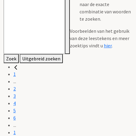
naar de exacte
combinatie van woorden
te zoeken.
Voorbeelden van het gebruik
van deze leestekens en meer
zoektips vindt u
hier
.
Zoek
Uitgebreid zoeken
1
...
2
3
4
5
6
...
1