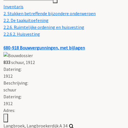
Inventaris
2. Stukken betreffende bijzondere onderwerpen
2.2. De taakuitoefening
2.2.6. Ruimtelijke ordening en huisvesting
2.2.6.2. Huisvesting
680-918
Bouwvergunningen, met bijlagen
833
schuur, 1912
Datering
:
1912
Beschrijving:
schuur
Datering
:
1912
Adres:
Langbroek, Langbroekerdijk A 34