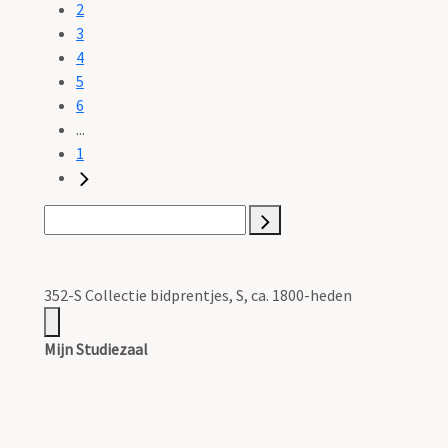
2
3
4
5
6
...
1
352-S Collectie bidprentjes, S, ca. 1800-heden
Mijn Studiezaal