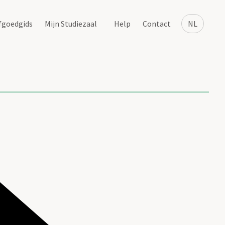
fgoedgids
Mijn Studiezaal
Help
Contact
NL