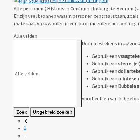
Mijn Studiezaal (inloggen)
Alle personen ( Historisch Centrum Limburg, te Heerlen (vo
Er zijn veel bronnen waarin personen centraal staan, zoals
materiaal. Vaak worden in een bron meerdere personen gen
Alle velden
Door leestekens in uw zoeko
Gebruik een
vraagteke
Gebruik een
sterretje (
Gebruik een
dollarteke
Gebruik een
minteken 
Gebruik een
Dubbele a
Voorbeelden van het gebrui
Zoek
Uitgebreid zoeken
1
...