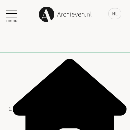
NL
menu