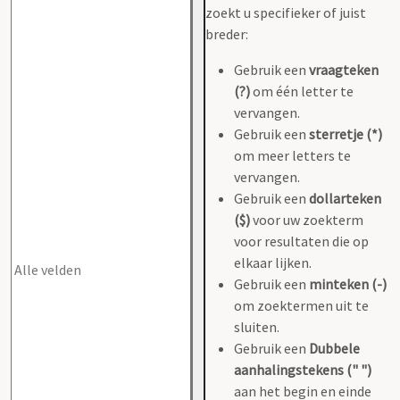
zoekt u specifieker of juist
breder:
Gebruik een
vraagteken
(?)
om één letter te
vervangen.
Gebruik een
sterretje (*)
om meer letters te
vervangen.
Gebruik een
dollarteken
($)
voor uw zoekterm
voor resultaten die op
elkaar lijken.
Gebruik een
minteken (-)
om zoektermen uit te
sluiten.
Gebruik een
Dubbele
aanhalingstekens (" ")
aan het begin en einde