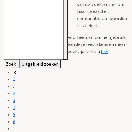
van uw zoektermen om
naar de exacte
combinatie van woorden
te zoeken.
Voorbeelden van het gebruik
van deze leestekens en meer
zoektips vindt u
hier
.
Zoek
Uitgebreid zoeken
1
...
2
3
4
5
6
...