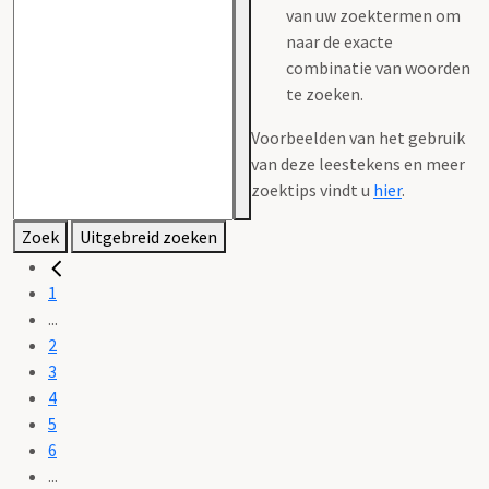
van uw zoektermen om
naar de exacte
combinatie van woorden
te zoeken.
Voorbeelden van het gebruik
van deze leestekens en meer
zoektips vindt u
hier
.
Zoek
Uitgebreid zoeken
1
...
2
3
4
5
6
...