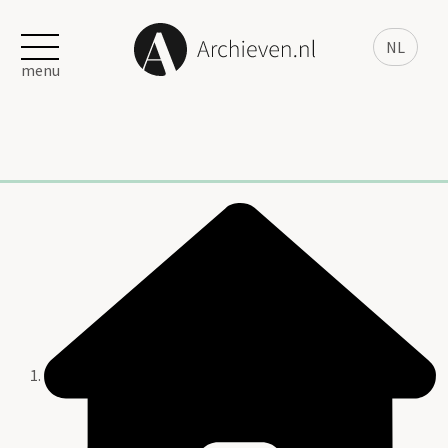
NL
menu