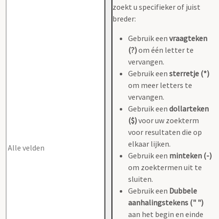
zoekt u specifieker of juist
breder:
Gebruik een
vraagteken
(?)
om één letter te
vervangen.
Gebruik een
sterretje (*)
om meer letters te
vervangen.
Gebruik een
dollarteken
($)
voor uw zoekterm
voor resultaten die op
elkaar lijken.
Gebruik een
minteken (-)
om zoektermen uit te
sluiten.
Gebruik een
Dubbele
aanhalingstekens (" ")
aan het begin en einde