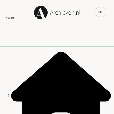
NL
menu