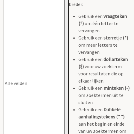
breder:
Gebruik een
vraagteken
(?)
om één letter te
vervangen.
Gebruik een
sterretje (*)
om meer letters te
vervangen.
Gebruik een
dollarteken
($)
voor uw zoekterm
voor resultaten die op
elkaar lijken.
Gebruik een
minteken (-)
om zoektermen uit te
sluiten.
Gebruik een
Dubbele
aanhalingstekens (" ")
aan het begin en einde
van uw zoektermen om