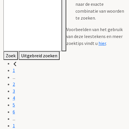
naar de exacte
combinatie van woorden
te zoeken.
Voorbeelden van het gebruik
van deze leestekens en meer
zoektips vindt u
hier
.
Zoek
Uitgebreid zoeken
1
...
2
3
4
5
6
...
1