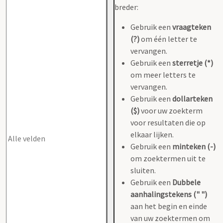
breder:
Gebruik een
vraagteken
(?)
om één letter te
vervangen.
Gebruik een
sterretje (*)
om meer letters te
vervangen.
Gebruik een
dollarteken
($)
voor uw zoekterm
voor resultaten die op
elkaar lijken.
Gebruik een
minteken (-)
om zoektermen uit te
sluiten.
Gebruik een
Dubbele
aanhalingstekens (" ")
aan het begin en einde
van uw zoektermen om