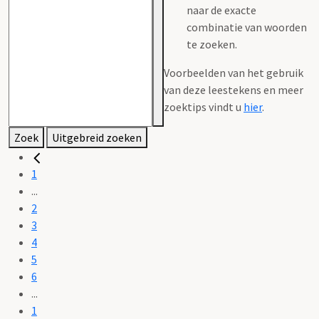
naar de exacte
combinatie van woorden
te zoeken.
Voorbeelden van het gebruik
van deze leestekens en meer
zoektips vindt u
hier
.
Zoek
Uitgebreid zoeken
1
...
2
3
4
5
6
...
1