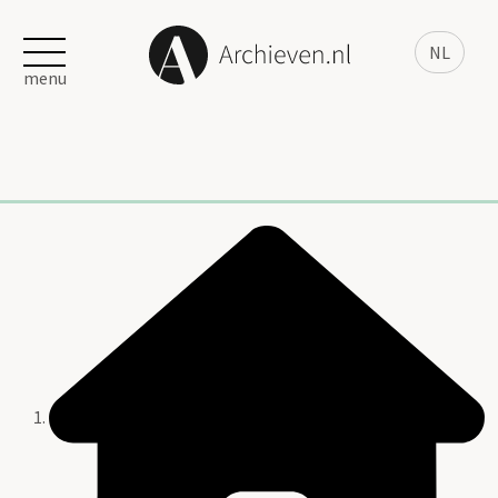
NL
menu