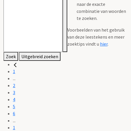
naar de exacte
combinatie van woorden
te zoeken.
Voorbeelden van het gebruik
van deze leestekens en meer
zoektips vindt u
hier
.
Zoek
Uitgebreid zoeken
1
...
2
3
4
5
6
...
1