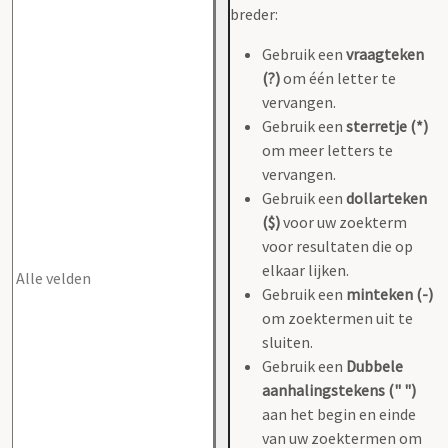
breder:
Gebruik een
vraagteken
(?)
om één letter te
vervangen.
Gebruik een
sterretje (*)
om meer letters te
vervangen.
Gebruik een
dollarteken
($)
voor uw zoekterm
voor resultaten die op
elkaar lijken.
Gebruik een
minteken (-)
om zoektermen uit te
sluiten.
Gebruik een
Dubbele
aanhalingstekens (" ")
aan het begin en einde
van uw zoektermen om