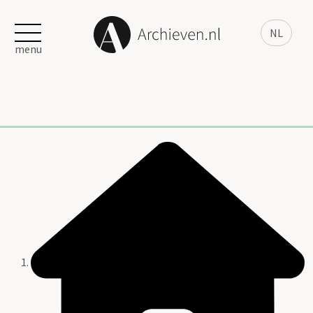
NL
menu