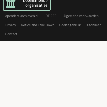
Deelnemende
organisaties
opendata.archieven.nl
DE REE
Algemene voorwaarden
Privacy
Notice and Take Down
Cookiegebruik
Disclaimer
Contact