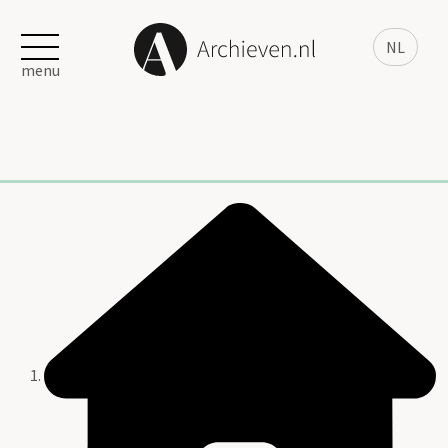
NL
menu