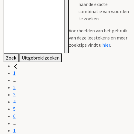
naar de exacte
combinatie van woorden
te zoeken.
Voorbeelden van het gebruik
van deze leestekens en meer
zoektips vindt u
hier
.
Zoek
Uitgebreid zoeken
1
...
2
3
4
5
6
...
1