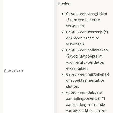
breder:
Gebruik een
vraagteken
(?)
om één letter te
vervangen.
Gebruik een
sterretje (*)
om meer letters te
vervangen.
Gebruik een
dollarteken
($)
voor uw zoekterm
voor resultaten die op
elkaar lijken.
Gebruik een
minteken (-)
om zoektermen uit te
sluiten.
Gebruik een
Dubbele
aanhalingstekens (" ")
aan het begin en einde
van uw zoektermen om