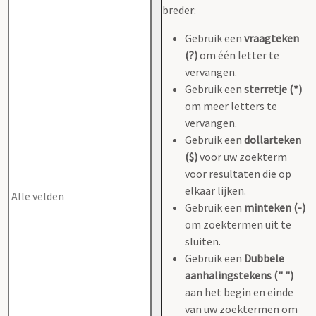
breder:
Gebruik een
vraagteken
(?)
om één letter te
vervangen.
Gebruik een
sterretje (*)
om meer letters te
vervangen.
Gebruik een
dollarteken
($)
voor uw zoekterm
voor resultaten die op
elkaar lijken.
Gebruik een
minteken (-)
om zoektermen uit te
sluiten.
Gebruik een
Dubbele
aanhalingstekens (" ")
aan het begin en einde
van uw zoektermen om