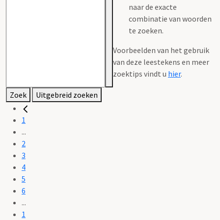
naar de exacte
combinatie van woorden
te zoeken.
Voorbeelden van het gebruik
van deze leestekens en meer
zoektips vindt u
hier
.
Zoek
Uitgebreid zoeken
1
...
2
3
4
5
6
...
1