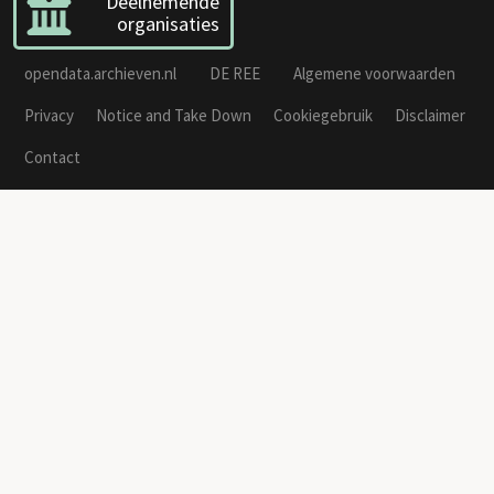
Deelnemende
organisaties
opendata.archieven.nl
DE REE
Algemene voorwaarden
Privacy
Notice and Take Down
Cookiegebruik
Disclaimer
Contact