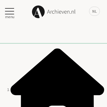
NL
menu