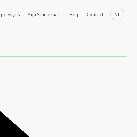
fgoedgids
Mijn Studiezaal
Help
Contact
NL