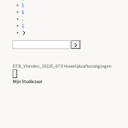
5
6
...
1
DTB_Vlierden_10225_67.9 Huwelijksafkondigingen
Mijn Studiezaal