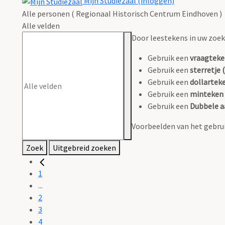
Mijn Studiezaal (inloggen)
Alle personen ( Regionaal Historisch Centrum Eindhoven )
Alle velden
Door leestekens in uw zoeko
Gebruik een
vraagteke
Gebruik een
sterretje (
Gebruik een
dollarteke
Gebruik een
minteken 
Gebruik een
Dubbele a
Voorbeelden van het gebrui
Zoek
Uitgebreid zoeken
1
...
2
3
4