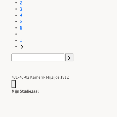
2
3
4
5
6
...
1
481-46-02 Kamerik Mijzijde 1812
Mijn Studiezaal