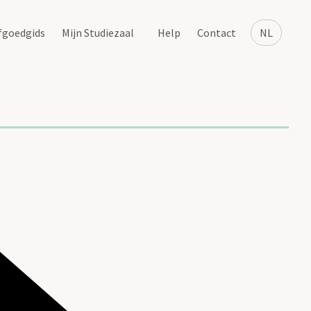
fgoedgids
Mijn Studiezaal
Help
Contact
NL