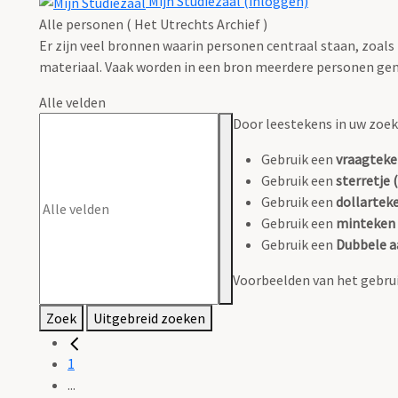
Mijn Studiezaal (inloggen)
Alle personen ( Het Utrechts Archief )
Er zijn veel bronnen waarin personen centraal staan, zoals
materiaal. Vaak worden in een bron meerdere personen gen
Alle velden
Door leestekens in uw zoeko
Gebruik een
vraagteke
Gebruik een
sterretje (
Gebruik een
dollarteke
Gebruik een
minteken 
Gebruik een
Dubbele a
Voorbeelden van het gebrui
Zoek
Uitgebreid zoeken
1
...