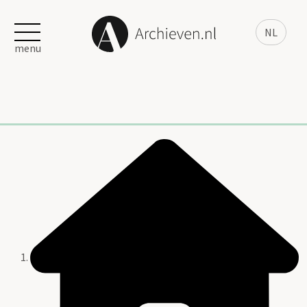
NL
menu