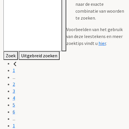
naar de exacte
combinatie van woorden
te zoeken.
Voorbeelden van het gebruik
van deze leestekens en meer
zoektips vindt u
hier
.
Zoek
Uitgebreid zoeken
1
...
2
3
4
5
6
...
1