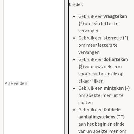
breder:
Gebruik een
vraagteken
(?)
om één letter te
vervangen.
Gebruik een
sterretje (*)
om meer letters te
vervangen.
Gebruik een
dollarteken
($)
voor uw zoekterm
voor resultaten die op
elkaar lijken.
Gebruik een
minteken (-)
om zoektermen uit te
sluiten.
Gebruik een
Dubbele
aanhalingstekens (" ")
aan het begin en einde
van uw zoektermen om