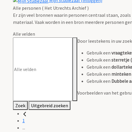
Mijn Studiezaal (inloggen)
Alle personen ( Het Utrechts Archief )
Er zijn veel bronnen waarin personen centraal staan, zoals
materiaal. Vaak worden in een bron meerdere personen gen
Alle velden
Door leestekens in uw zoeko
Gebruik een
vraagteke
Gebruik een
sterretje (
Gebruik een
dollarteke
Gebruik een
minteken 
Gebruik een
Dubbele a
Voorbeelden van het gebrui
Zoek
Uitgebreid zoeken
1
...