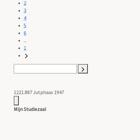
2
3
4
5
6
...
1
1221.887 Jutphaas 1947
Mijn Studiezaal