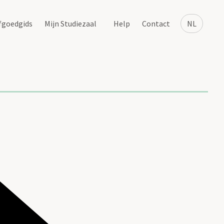
fgoedgids
Mijn Studiezaal
Help
Contact
NL