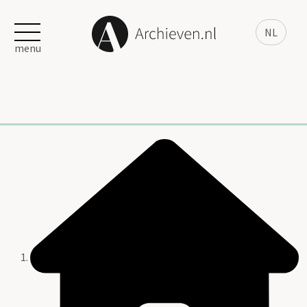
NL
menu