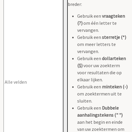
breder:
Gebruik een
vraagteken
(?)
om één letter te
vervangen.
Gebruik een
sterretje (*)
om meer letters te
vervangen.
Gebruik een
dollarteken
($)
voor uw zoekterm
voor resultaten die op
elkaar lijken.
Gebruik een
minteken (-)
om zoektermen uit te
sluiten.
Gebruik een
Dubbele
aanhalingstekens (" ")
aan het begin en einde
van uw zoektermen om