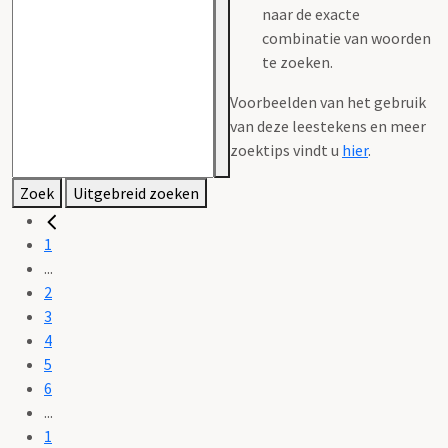
naar de exacte
combinatie van woorden
te zoeken.
Voorbeelden van het gebruik
van deze leestekens en meer
zoektips vindt u
hier
.
Zoek
Uitgebreid zoeken
1
...
2
3
4
5
6
...
1