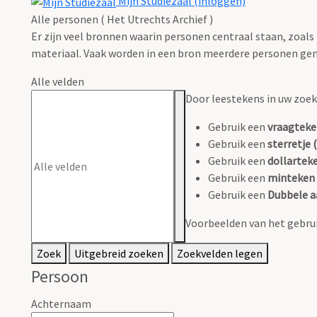
Mijn Studiezaal (inloggen)
Alle personen ( Het Utrechts Archief )
Er zijn veel bronnen waarin personen centraal staan, zoals
materiaal. Vaak worden in een bron meerdere personen gen
Alle velden
Door leestekens in uw zoeko
Gebruik een
vraagteke
Gebruik een
sterretje (
Gebruik een
dollarteke
Gebruik een
minteken 
Gebruik een
Dubbele a
Voorbeelden van het gebrui
Zoek
Uitgebreid zoeken
Zoekvelden legen
Persoon
Achternaam