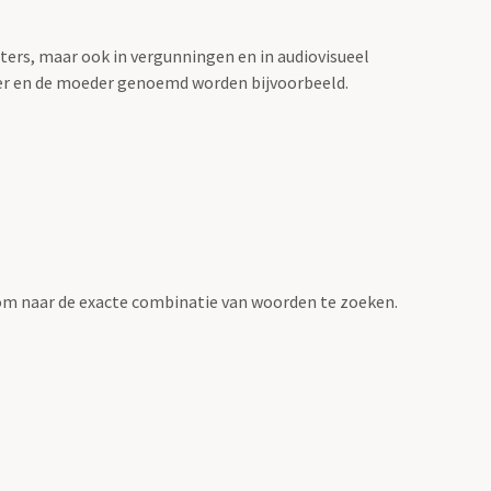
sters, maar ook in vergunningen en in audiovisueel
der en de moeder genoemd worden bijvoorbeeld.
om naar de exacte combinatie van woorden te zoeken.