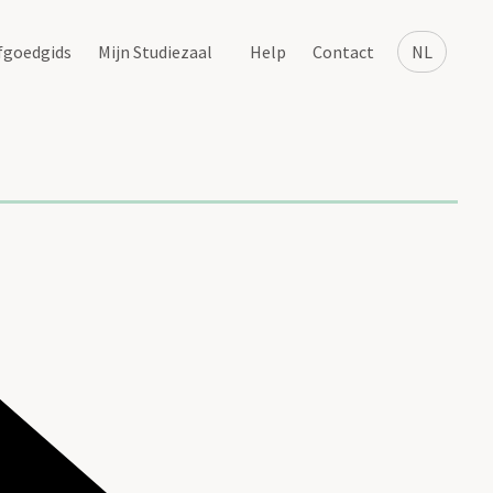
fgoedgids
Mijn Studiezaal
Help
Contact
NL