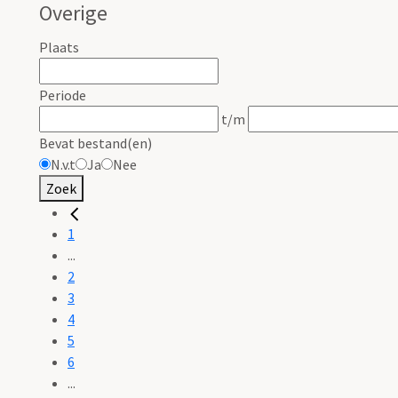
Overige
Plaats
Periode
t/m
Bevat bestand(en)
N.v.t
Ja
Nee
Zoek
1
...
2
3
4
5
6
...