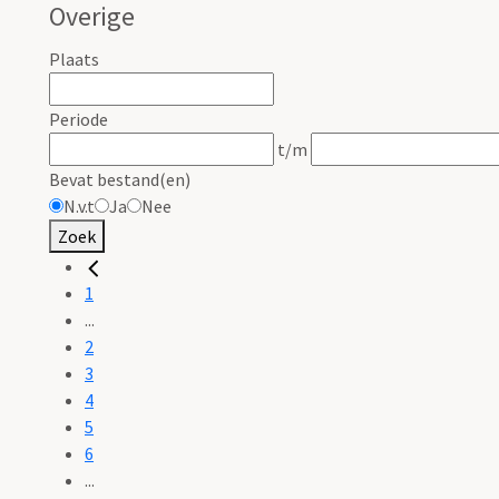
Overige
Plaats
Periode
t/m
Bevat bestand(en)
N.v.t
Ja
Nee
Zoek
1
...
2
3
4
5
6
...