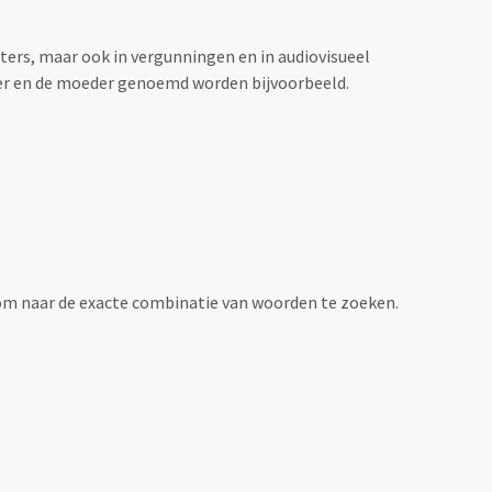
sters, maar ook in vergunningen en in audiovisueel
der en de moeder genoemd worden bijvoorbeeld.
om naar de exacte combinatie van woorden te zoeken.