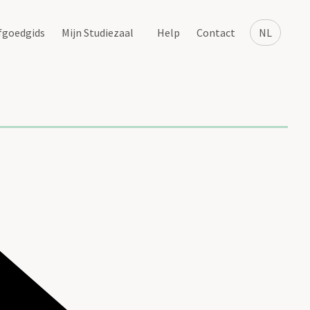
fgoedgids
Mijn Studiezaal
Help
Contact
NL