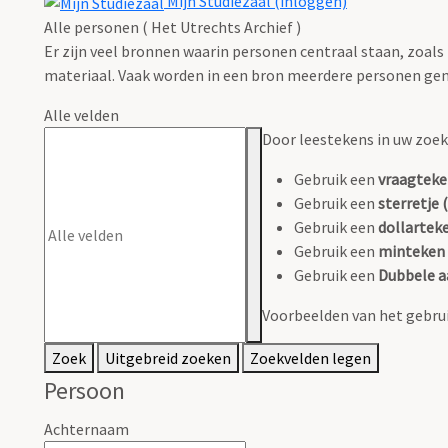
Mijn Studiezaal (inloggen)
Alle personen ( Het Utrechts Archief )
Er zijn veel bronnen waarin personen centraal staan, zoals
materiaal. Vaak worden in een bron meerdere personen gen
Alle velden
Door leestekens in uw zoeko
Gebruik een
vraagteke
Gebruik een
sterretje (
Gebruik een
dollarteke
Gebruik een
minteken 
Gebruik een
Dubbele a
Voorbeelden van het gebrui
Zoek
Uitgebreid zoeken
Zoekvelden legen
Persoon
Achternaam