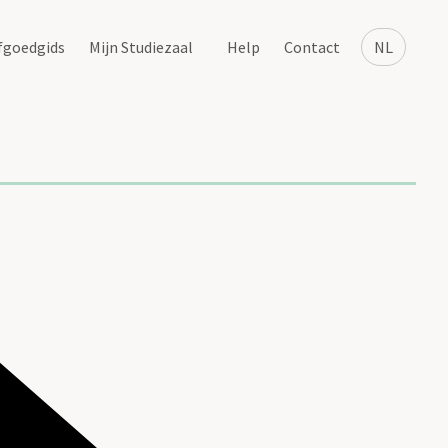
fgoedgids
Mijn Studiezaal
Help
Contact
NL