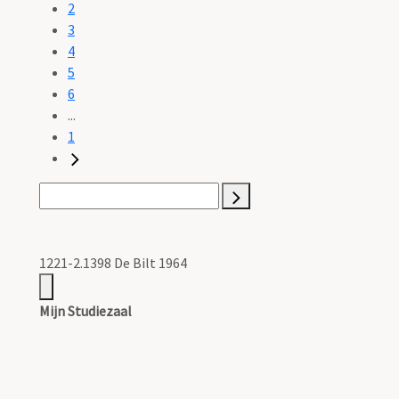
2
3
4
5
6
...
1
1221-2.1398 De Bilt 1964
Mijn Studiezaal