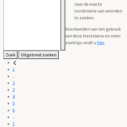
naar de exacte
combinatie van woorden
te zoeken.
Voorbeelden van het gebruik
van deze leestekens en meer
zoektips vindt u
hier
.
Zoek
Uitgebreid zoeken
1
...
2
3
4
5
6
...
1