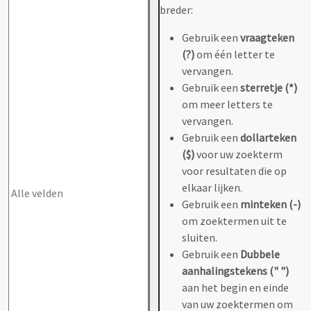
breder:
Gebruik een
vraagteken
(?)
om één letter te
vervangen.
Gebruik een
sterretje (*)
om meer letters te
vervangen.
Gebruik een
dollarteken
($)
voor uw zoekterm
voor resultaten die op
elkaar lijken.
Gebruik een
minteken (-)
om zoektermen uit te
sluiten.
Gebruik een
Dubbele
aanhalingstekens (" ")
aan het begin en einde
van uw zoektermen om