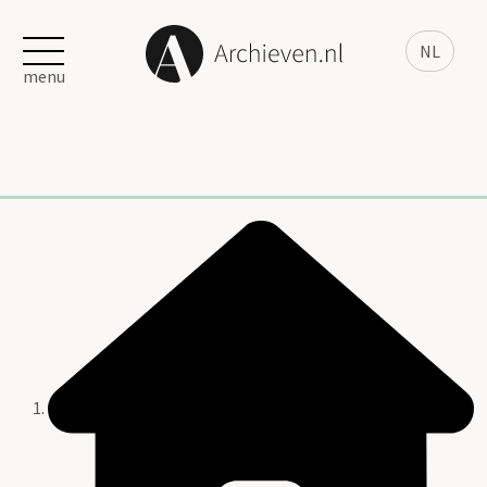
NL
menu