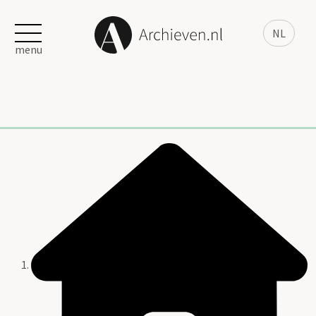
NL
menu