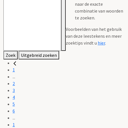
naar de exacte
combinatie van woorden
te zoeken.
Voorbeelden van het gebruik
van deze leestekens en meer
zoektips vindt u
hier
.
Zoek
Uitgebreid zoeken
1
...
2
3
4
5
6
...
1