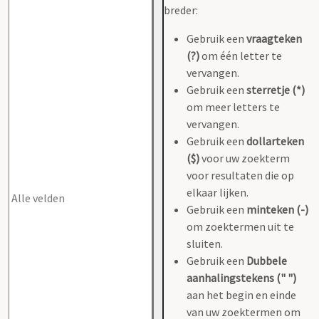
breder:
Gebruik een
vraagteken
(?)
om één letter te
vervangen.
Gebruik een
sterretje (*)
om meer letters te
vervangen.
Gebruik een
dollarteken
($)
voor uw zoekterm
voor resultaten die op
elkaar lijken.
Gebruik een
minteken (-)
om zoektermen uit te
sluiten.
Gebruik een
Dubbele
aanhalingstekens (" ")
aan het begin en einde
van uw zoektermen om