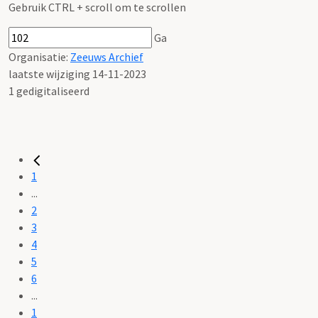
Gebruik CTRL + scroll om te scrollen
Ga
Organisatie:
Zeeuws Archief
laatste wijziging 14-11-2023
1 gedigitaliseerd
1
...
2
3
4
5
6
...
1