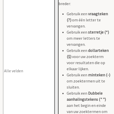
breder:
Gebruik een
vraagteken
(?)
om één letter te
vervangen.
Gebruik een
sterretje (*)
om meer letters te
vervangen.
Gebruik een
dollarteken
($)
voor uw zoekterm
voor resultaten die op
elkaar lijken.
Gebruik een
minteken (-)
om zoektermen uit te
sluiten.
Gebruik een
Dubbele
aanhalingstekens (" ")
aan het begin en einde
van uw zoektermen om