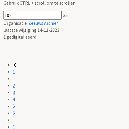
Gebruik CTRL + scroll om te scrollen
Ga
Organisatie:
Zeeuws Archief
laatste wijziging 14-11-2023
1 gedigitaliseerd
1
...
2
3
4
5
6
...
1