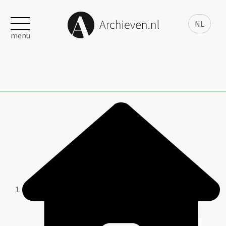
NL
menu