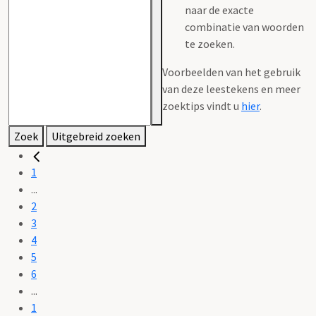
naar de exacte
combinatie van woorden
te zoeken.
Voorbeelden van het gebruik
van deze leestekens en meer
zoektips vindt u
hier
.
Zoek
Uitgebreid zoeken
1
...
2
3
4
5
6
...
1