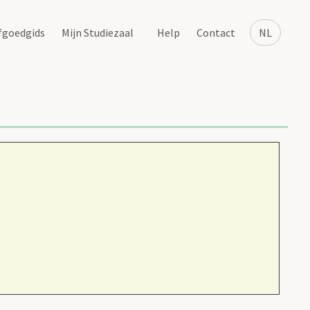
fgoedgids
Mijn Studiezaal
Help
Contact
NL