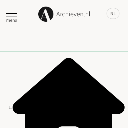
NL
menu