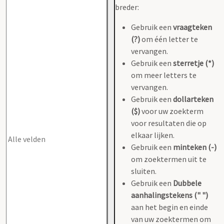
breder:
Gebruik een
vraagteken
(?)
om één letter te
vervangen.
Gebruik een
sterretje (*)
om meer letters te
vervangen.
Gebruik een
dollarteken
($)
voor uw zoekterm
voor resultaten die op
elkaar lijken.
Gebruik een
minteken (-)
om zoektermen uit te
sluiten.
Gebruik een
Dubbele
aanhalingstekens (" ")
aan het begin en einde
van uw zoektermen om