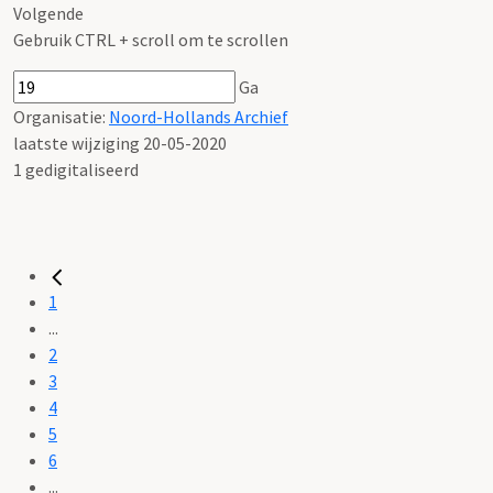
Volgende
Gebruik CTRL + scroll om te scrollen
Ga
Organisatie:
Noord-Hollands Archief
laatste wijziging 20-05-2020
1 gedigitaliseerd
1
...
2
3
4
5
6
...