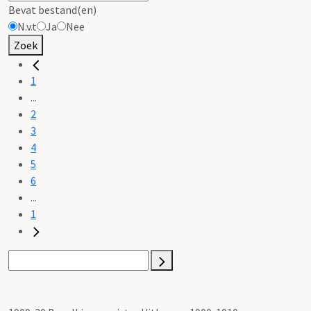
Bevat bestand(en)
N.v.t
Ja
Nee
Zoek
1
...
2
3
4
5
6
...
1