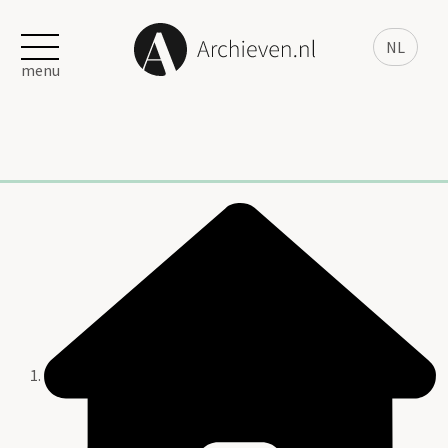
NL
menu