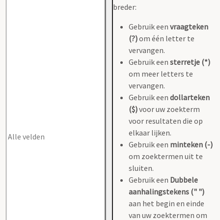
breder:
Gebruik een
vraagteken
(?)
om één letter te
vervangen.
Gebruik een
sterretje (*)
om meer letters te
vervangen.
Gebruik een
dollarteken
($)
voor uw zoekterm
voor resultaten die op
elkaar lijken.
Gebruik een
minteken (-)
om zoektermen uit te
sluiten.
Gebruik een
Dubbele
aanhalingstekens (" ")
aan het begin en einde
van uw zoektermen om