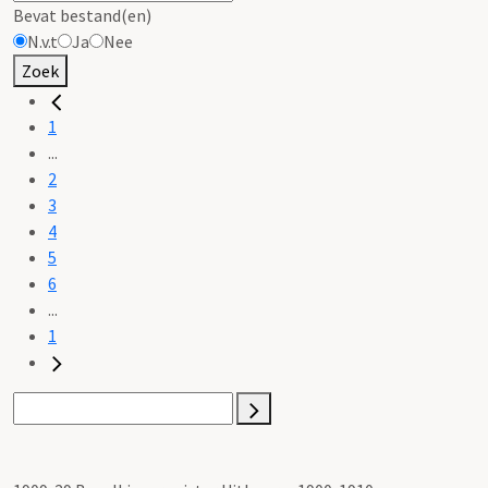
Bevat bestand(en)
N.v.t
Ja
Nee
Zoek
1
...
2
3
4
5
6
...
1