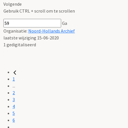
Volgende
Gebruik CTRL + scroll om te scrollen
Ga
Organisatie:
Noord-Hollands Archief
laatste wijziging 15-06-2020
1 gedigitaliseerd
1
...
2
3
4
5
6
...