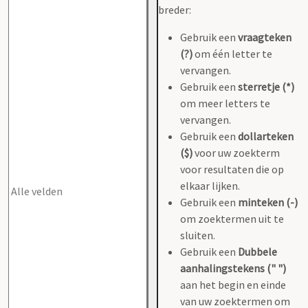
breder:
Gebruik een
vraagteken
(?)
om één letter te
vervangen.
Gebruik een
sterretje (*)
om meer letters te
vervangen.
Gebruik een
dollarteken
($)
voor uw zoekterm
voor resultaten die op
elkaar lijken.
Gebruik een
minteken (-)
om zoektermen uit te
sluiten.
Gebruik een
Dubbele
aanhalingstekens (" ")
aan het begin en einde
van uw zoektermen om