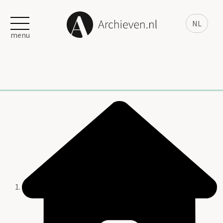
NL
menu