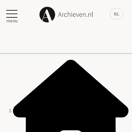
NL
menu