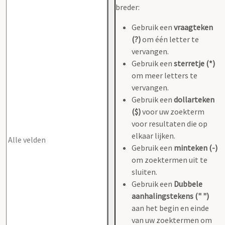
breder:
Gebruik een
vraagteken
(?)
om één letter te
vervangen.
Gebruik een
sterretje (*)
om meer letters te
vervangen.
Gebruik een
dollarteken
($)
voor uw zoekterm
voor resultaten die op
elkaar lijken.
Gebruik een
minteken (-)
om zoektermen uit te
sluiten.
Gebruik een
Dubbele
aanhalingstekens (" ")
aan het begin en einde
van uw zoektermen om