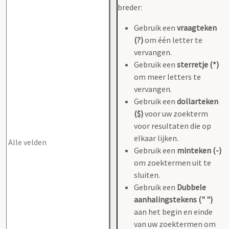
breder:
Gebruik een
vraagteken
(?)
om één letter te
vervangen.
Gebruik een
sterretje (*)
om meer letters te
vervangen.
Gebruik een
dollarteken
($)
voor uw zoekterm
voor resultaten die op
elkaar lijken.
Gebruik een
minteken (-)
om zoektermen uit te
sluiten.
Gebruik een
Dubbele
aanhalingstekens (" ")
aan het begin en einde
van uw zoektermen om