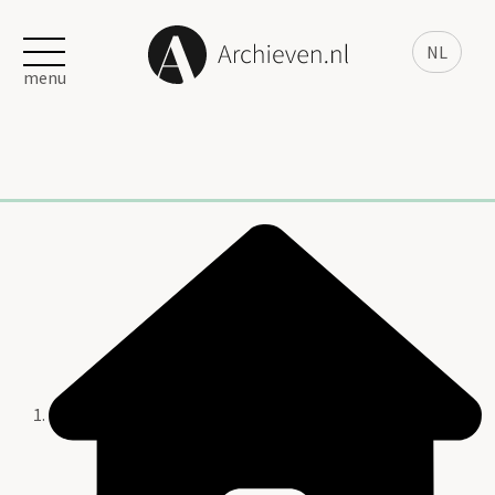
NL
menu