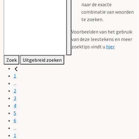
naar de exacte
combinatie van woorden
te zoeken.
Voorbeelden van het gebruik
van deze leestekens en meer
zoektips vindt u
hier
.
Zoek
Uitgebreid zoeken
1
...
2
3
4
5
6
...
1