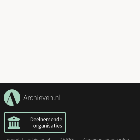
Deelnemende
organisaties
opendata.archieven.nl
DE REE
Algemene voorwaarden