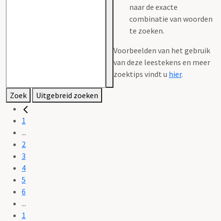
naar de exacte
combinatie van woorden
te zoeken.
Voorbeelden van het gebruik
van deze leestekens en meer
zoektips vindt u
hier
.
Zoek
Uitgebreid zoeken
1
...
2
3
4
5
6
...
1