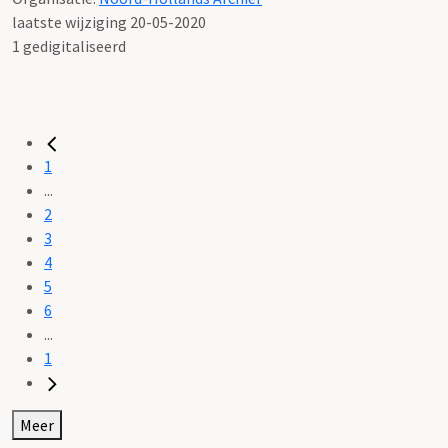
laatste wijziging 20-05-2020
1 gedigitaliseerd
1
...
2
3
4
5
6
...
1
Meer