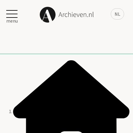
NL
menu