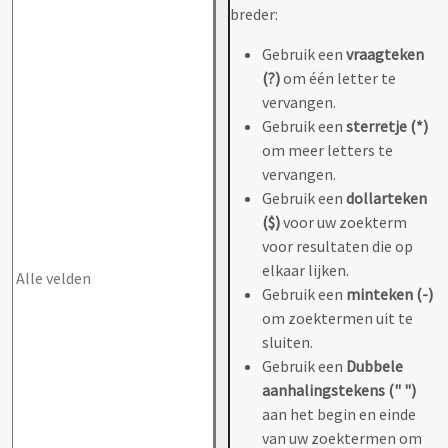
breder:
Gebruik een
vraagteken
(?)
om één letter te
vervangen.
Gebruik een
sterretje (*)
om meer letters te
vervangen.
Gebruik een
dollarteken
($)
voor uw zoekterm
voor resultaten die op
elkaar lijken.
Gebruik een
minteken (-)
om zoektermen uit te
sluiten.
Gebruik een
Dubbele
aanhalingstekens (" ")
aan het begin en einde
van uw zoektermen om