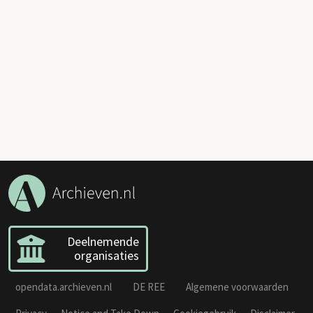
Deelnemende
organisaties
opendata.archieven.nl
DE REE
Algemene voorwaarden