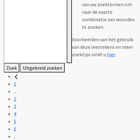
van uw zoektermen om
naar de exacte
combinatie van woorden
te zoeken.
Voorbeelden van het gebruik
van deze leestekens en meer
zoektips vindt u
hier
.
Zoek
Uitgebreid zoeken
1
...
2
3
4
5
6
...