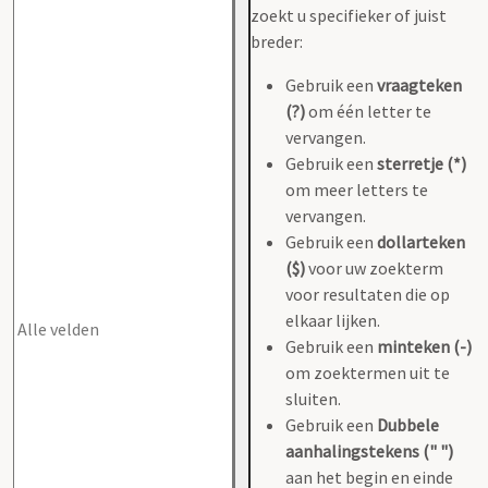
zoekt u specifieker of juist
breder:
Gebruik een
vraagteken
(?)
om één letter te
vervangen.
Gebruik een
sterretje (*)
om meer letters te
vervangen.
Gebruik een
dollarteken
($)
voor uw zoekterm
voor resultaten die op
elkaar lijken.
Gebruik een
minteken (-)
om zoektermen uit te
sluiten.
Gebruik een
Dubbele
aanhalingstekens (" ")
aan het begin en einde