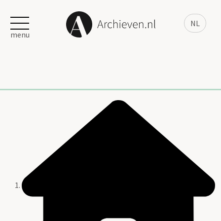
NL
menu