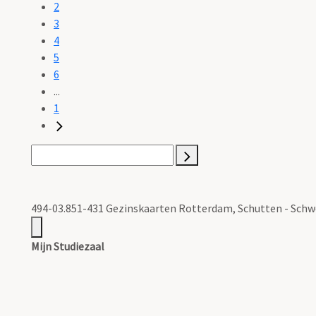
2
3
4
5
6
...
1
494-03.851-431 Gezinskaarten Rotterdam, Schutten - Schw
Mijn Studiezaal