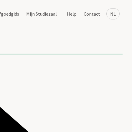
fgoedgids
Mijn Studiezaal
Help
Contact
NL