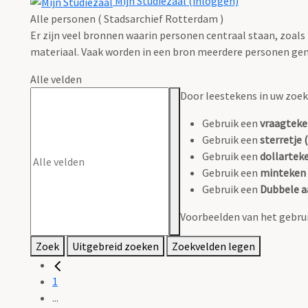
Mijn Studiezaal (inloggen)
Alle personen ( Stadsarchief Rotterdam )
Er zijn veel bronnen waarin personen centraal staan, zoals
materiaal. Vaak worden in een bron meerdere personen gen
Alle velden
Door leestekens in uw zoeko
Gebruik een
vraagteke
Gebruik een
sterretje (
Gebruik een
dollarteke
Gebruik een
minteken 
Gebruik een
Dubbele a
Voorbeelden van het gebrui
Zoek
Uitgebreid zoeken
Zoekvelden legen
1
...