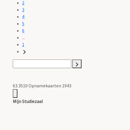
2
3
4
5
6
...
1
63.3510 Opnamekaarten 1943
Mijn Studiezaal