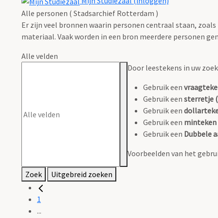
Mijn Studiezaal (inloggen)
Alle personen ( Stadsarchief Rotterdam )
Er zijn veel bronnen waarin personen centraal staan, zoals
materiaal. Vaak worden in een bron meerdere personen gen
Alle velden
Door leestekens in uw zoeko
Gebruik een
vraagteke
Gebruik een
sterretje (
Gebruik een
dollarteke
Gebruik een
minteken 
Gebruik een
Dubbele a
Voorbeelden van het gebrui
Zoek
Uitgebreid zoeken
1
...