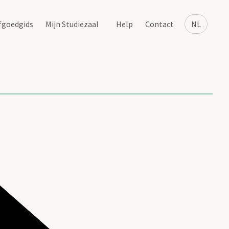
fgoedgids
Mijn Studiezaal
Help
Contact
NL