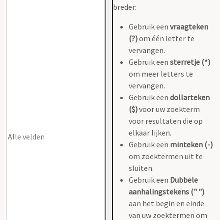
breder:
Gebruik een
vraagteken
(?)
om één letter te
vervangen.
Gebruik een
sterretje (*)
om meer letters te
vervangen.
Gebruik een
dollarteken
($)
voor uw zoekterm
voor resultaten die op
elkaar lijken.
Gebruik een
minteken (-)
om zoektermen uit te
sluiten.
Gebruik een
Dubbele
aanhalingstekens (" ")
aan het begin en einde
van uw zoektermen om