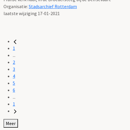
Organisatie:
Stadsarchief Rotterdam
laatste wijziging 17-01-2021
1
...
2
3
4
5
6
...
1
Meer