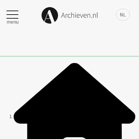
NL
menu