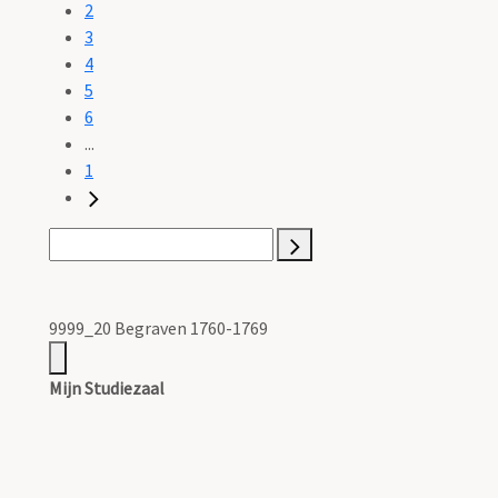
2
3
4
5
6
...
1
9999_20 Begraven 1760-1769
Mijn Studiezaal