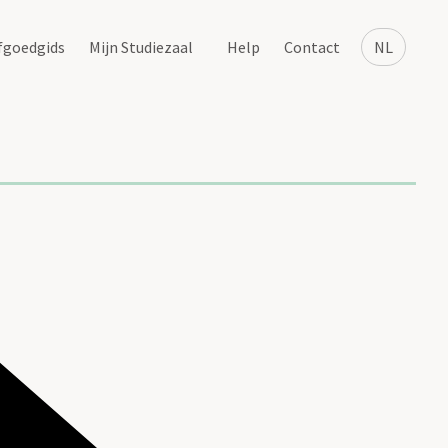
fgoedgids
Mijn Studiezaal
Help
Contact
NL