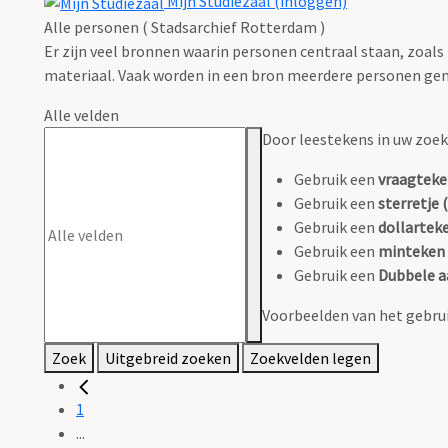
Mijn Studiezaal (inloggen)
Alle personen ( Stadsarchief Rotterdam )
Er zijn veel bronnen waarin personen centraal staan, zoals
materiaal. Vaak worden in een bron meerdere personen gen
Alle velden
Door leestekens in uw zoeko
Gebruik een
vraagteke
Gebruik een
sterretje (
Gebruik een
dollarteke
Gebruik een
minteken 
Gebruik een
Dubbele a
Voorbeelden van het gebrui
Zoek
Uitgebreid zoeken
Zoekvelden legen
1
...