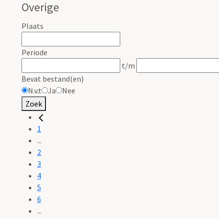
Overige
Plaats
Periode
t/m
Bevat bestand(en)
N.v.t
Ja
Nee
Zoek
1
...
2
3
4
5
6
...