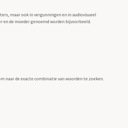
sters, maar ook in vergunningen en in audiovisueel
der en de moeder genoemd worden bijvoorbeeld.
om naar de exacte combinatie van woorden te zoeken.