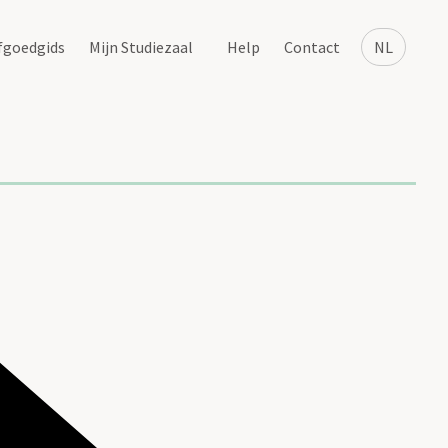
fgoedgids
Mijn Studiezaal
Help
Contact
NL