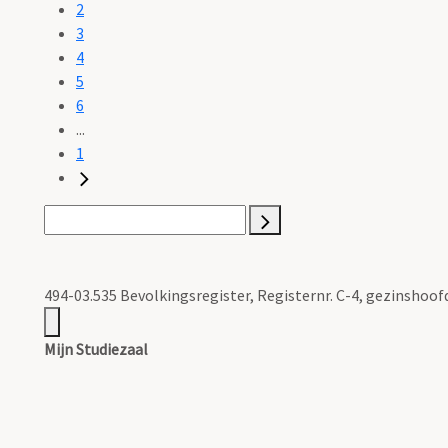
2
3
4
5
6
...
1
494-03.535 Bevolkingsregister, Registernr. C-4, gezinshoo
Mijn Studiezaal