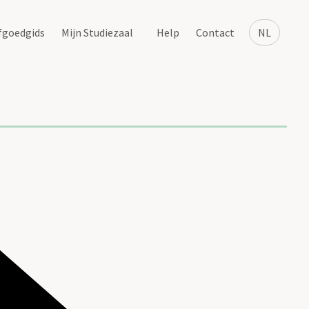
fgoedgids
Mijn Studiezaal
Help
Contact
NL