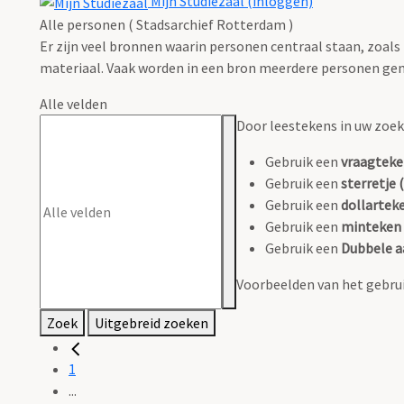
Mijn Studiezaal (inloggen)
Alle personen ( Stadsarchief Rotterdam )
Er zijn veel bronnen waarin personen centraal staan, zoals
materiaal. Vaak worden in een bron meerdere personen gen
Alle velden
Door leestekens in uw zoeko
Gebruik een
vraagteke
Gebruik een
sterretje (
Gebruik een
dollarteke
Gebruik een
minteken 
Gebruik een
Dubbele a
Voorbeelden van het gebrui
Zoek
Uitgebreid zoeken
1
...