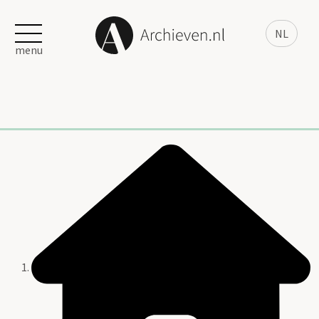
NL
menu