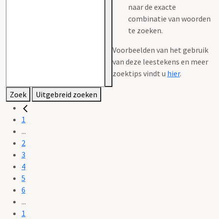
naar de exacte
combinatie van woorden
te zoeken.
Voorbeelden van het gebruik
van deze leestekens en meer
zoektips vindt u
hier
.
Zoek
Uitgebreid zoeken
1
...
2
3
4
5
6
...
1