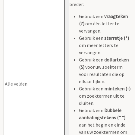
breder:
Gebruik een
vraagteken
(?)
om één letter te
vervangen.
Gebruik een
sterretje (*)
om meer letters te
vervangen.
Gebruik een
dollarteken
($)
voor uw zoekterm
voor resultaten die op
elkaar lijken.
Gebruik een
minteken (-)
om zoektermen uit te
sluiten.
Gebruik een
Dubbele
aanhalingstekens (" ")
aan het begin en einde
van uw zoektermen om