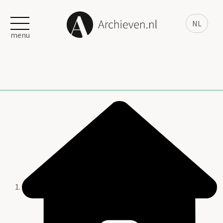
NL
menu