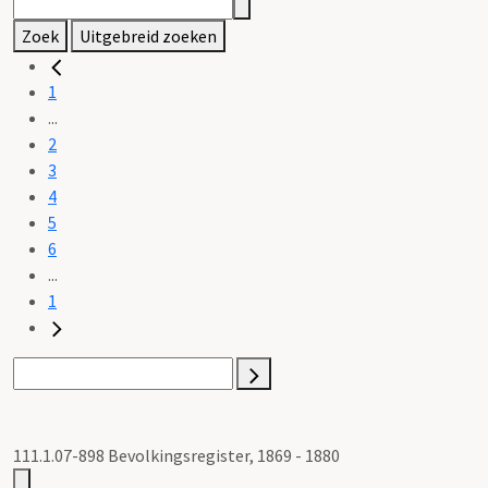
Zoek
Uitgebreid zoeken
1
...
2
3
4
5
6
...
1
111.1.07-898 Bevolkingsregister, 1869 - 1880