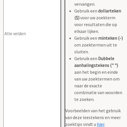
vervangen.
Gebruik een
dollarteken
($)
voor uw zoekterm
voor resultaten die op
elkaar lijken.
Gebruik een
minteken (-)
om zoektermen uit te
sluiten.
Gebruik een
Dubbele
aanhalingstekens (" ")
aan het begin en einde
van uw zoektermen om
naar de exacte
combinatie van woorden
te zoeken.
Voorbeelden van het gebruik
van deze leestekens en meer
zoektips vindt u
hier
.